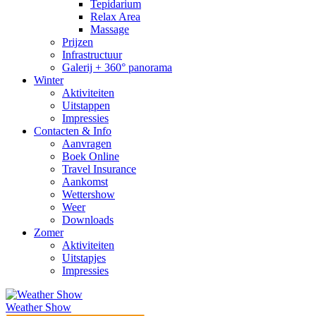
Tepidarium
Relax Area
Massage
Prijzen
Infrastructuur
Galerij + 360° panorama
Winter
Aktiviteiten
Uitstappen
Impressies
Contacten & Info
Aanvragen
Boek Online
Travel Insurance
Aankomst
Wettershow
Weer
Downloads
Zomer
Aktiviteiten
Uitstapjes
Impressies
Weather Show