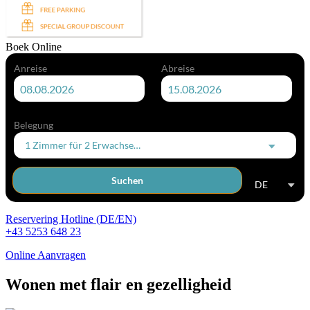
Boek Online
Anreise
Abreise
Belegung
1 Zimmer
für
2 Erwachsene
Suchen
DE
Reservering Hotline (DE/EN)
+43 5253 648 23
Online Aanvragen
Wonen met flair en gezelligheid