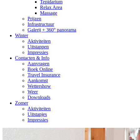
Tepidarium
Relax Area
Massage
Prijzen
Infrastructuur
Galerij + 360° panorama
Winter
Aktiviteiten
Uitstappen
Impressies
Contacten & Info
Aanvragen
Boek Online
Travel Insurance
Aankomst
Wettershow
Weer
Downloads
Zomer
Aktiviteiten
Uitstapjes
Impressies