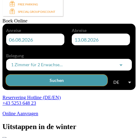
Boek Online
Anreise
Abreise
Belegung
1 Zimmer
für
2 Erwachsene
Suchen
DE
Reservering Hotline (DE/EN)
+43 5253 648 23
Online Aanvragen
Uitstappen in de winter