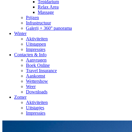
Tepidarium
Relax Area
Massage
Prijzen
Infrastructuur
Galerij + 360° panorama
Winter
Aktiviteiten
Uitstappen
Impressies
Contacten & Info
Aanvragen
Boek Online
Travel Insurance
Aankomst
Wettershow
Weer
Downloads
Zomer
Aktiviteiten
Uitstapjes
Impressies