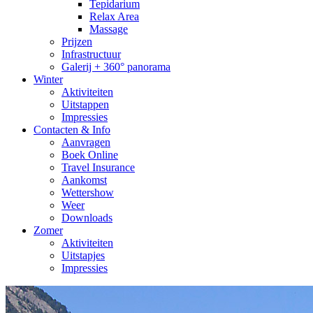
Tepidarium
Relax Area
Massage
Prijzen
Infrastructuur
Galerij + 360° panorama
Winter
Aktiviteiten
Uitstappen
Impressies
Contacten & Info
Aanvragen
Boek Online
Travel Insurance
Aankomst
Wettershow
Weer
Downloads
Zomer
Aktiviteiten
Uitstapjes
Impressies