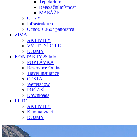
Tepidarium
Relaxační místnost
MASÁŽE
CENY
Infrastruktura
Ochoz + 360° panorama
ZIMA
AKTIVITY
VÝLETNÍ CÍLE
DOJMY
KONTAKTY & Info
POPTÁVKA
Rezervace Online
Travel Insurance
CESTA
Wettershow
POČASÍ
Downloads
LÉTO
AKTIVITY
Kam na výlet
DOJMY