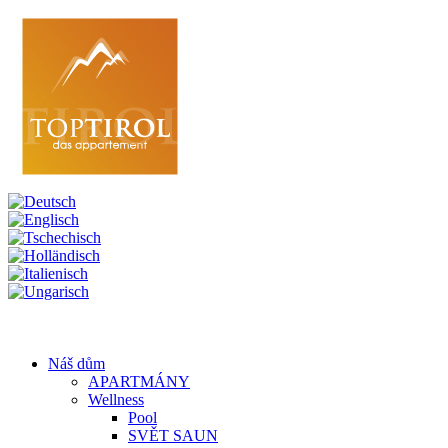
Náš dům
APARTMÁNY
Wellness
Pool
SVĚT SAUN