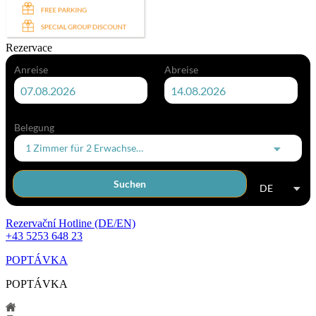
Rezervace
Anreise
Abreise
Belegung
1 Zimmer
für
2 Erwachsene
Suchen
DE
Rezervační Hotline (DE/EN)
+43 5253 648 23
POPTÁVKA
POPTÁVKA