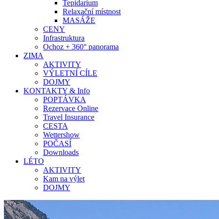
Tepidarium
Relaxační místnost
MASÁŽE
CENY
Infrastruktura
Ochoz + 360° panorama
ZIMA
AKTIVITY
VÝLETNÍ CÍLE
DOJMY
KONTAKTY & Info
POPTÁVKA
Rezervace Online
Travel Insurance
CESTA
Wettershow
POČASÍ
Downloads
LÉTO
AKTIVITY
Kam na výlet
DOJMY