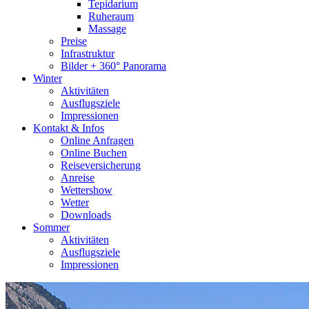
Tepidarium
Ruheraum
Massage
Preise
Infrastruktur
Bilder + 360° Panorama
Winter
Aktivitäten
Ausflugsziele
Impressionen
Kontakt & Infos
Online Anfragen
Online Buchen
Reiseversicherung
Anreise
Wettershow
Wetter
Downloads
Sommer
Aktivitäten
Ausflugsziele
Impressionen