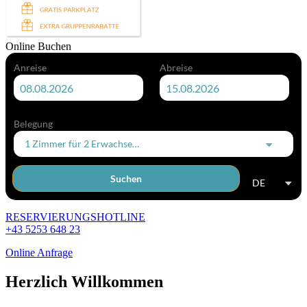
Online Buchen
Anreise
Abreise
Belegung
1 Zimmer
für
2 Erwachsene
Suchen
DE
RESERVIERUNGSHOTLINE
+43 5253 648 23
Online Anfrage
Herzlich Willkommen