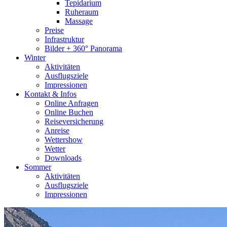
Tepidarium
Ruheraum
Massage
Preise
Infrastruktur
Bilder + 360° Panorama
Winter
Aktivitäten
Ausflugsziele
Impressionen
Kontakt & Infos
Online Anfragen
Online Buchen
Reiseversicherung
Anreise
Wettershow
Wetter
Downloads
Sommer
Aktivitäten
Ausflugsziele
Impressionen