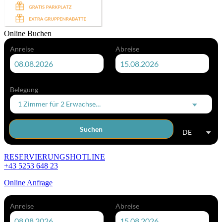
Online Buchen
Anreise
Abreise
Belegung
1 Zimmer
für
2 Erwachsene
Suchen
DE
RESERVIERUNGSHOTLINE
+43 5253 648 23
Online Anfrage
Anreise
Abreise