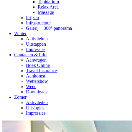
Tepidarium
Relax Area
Massage
Prijzen
Infrastructuur
Galerij + 360° panorama
Winter
Aktiviteiten
Uitstappen
Impressies
Contacten & Info
Aanvragen
Boek Online
Travel Insurance
Aankomst
Wettershow
Weer
Downloads
Zomer
Aktiviteiten
Uitstapjes
Impressies